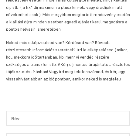
rendezvény esetén minden más költségtől mentes, nincs kiállási
díj, stb. ( a fix* díj maximum a plusz km-ek, vagy óradíjak miatt
növekedhet csak ). Más megyében megtartott rendezvény esetén
a kiállási díjra minden esetben egyedi ajánlat kerül megadásra a
pontos helyszín ismeretében.
Neked más elképzelésed van? Kérdésed van? Bővebb,
részletesebb információt szeretnél? Írd le elképzelésed ( mikor,
hol, mekkora időtartamban, kb. mennyi vendég részére
szükséges a transzfer, stb. )! Kérj díjmentes árajánlatot, részletes
tájékoztatást írásban! Vagy írd meg telefonszámod, és kérj egy
visszahívást abban az időpontban, amikor neked is megfelel!
PLEASE
LEAVE
PLEASE
THIS
LEAVE
FIELD
THIS
EMPTY.
FIELD
EMPTY.