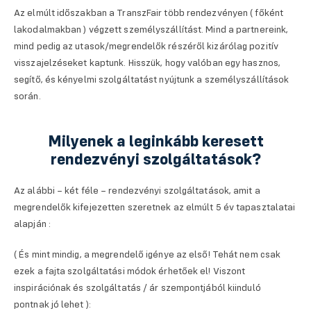
Az elmúlt időszakban a TranszFair több rendezvényen ( főként
lakodalmakban ) végzett személyszállítást. Mind a partnereink,
mind pedig az utasok/megrendelők részéről kizárólag pozitív
visszajelzéseket kaptunk. Hisszük, hogy valóban egy hasznos,
segítő, és kényelmi szolgáltatást nyújtunk a személyszállítások
során.
Milyenek a leginkább keresett
rendezvényi szolgáltatások?
Az alábbi – két féle – rendezvényi szolgáltatások, amit a
megrendelők kifejezetten szeretnek az elmúlt 5 év tapasztalatai
alapján :
( És mint mindig, a megrendelő igénye az első! Tehát nem csak
ezek a fajta szolgáltatási módok érhetőek el! Viszont
inspirációnak és szolgáltatás / ár szempontjából kiinduló
pontnak jó lehet ):