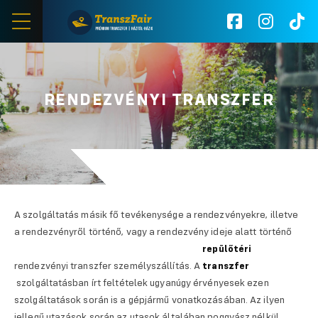
RENDEZVÉNYI TRANSZFER
ü
itása
A szolgáltatás másik fő tevékenysége a rendezvényekre, illetve
a rendezvényről történő, vagy a rendezvény ideje alatt történő
repülőtéri
rendezvényi transzfer személyszállítás. A
transzfer
szolgáltatásban írt feltételek ugyanúgy érvényesek ezen
szolgáltatások során is a gépjármű vonatkozásában. Az ilyen
jellegű utazások során az utasok általában poggyász nélkül