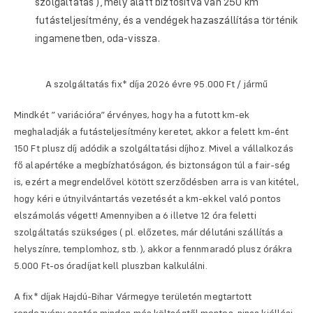
szolgáltatás ), mely alatt biztosítva van 250 km
futásteljesítmény, és a vendégek hazaszállítása történik
ingamenetben, oda-vissza.
A szolgáltatás fix* díja 2026 évre 95.000 Ft / jármű
Mindkét ” variációra” érvényes, hogy ha a futott km-ek
meghaladják a futásteljesítmény keretet, akkor a felett km-ént
150 Ft plusz díj adódik a szolgáltatási díjhoz. Mivel a vállalkozás
fő alapértéke a megbízhatóságon, és biztonságon túl a fair-ség
is, ezért a megrendelővel kötött szerződésben arra is van kitétel,
hogy kéri e útnyilvántartás vezetését a km-ekkel való pontos
elszámolás végett! Amennyiben a 6 illetve 12 óra feletti
szolgáltatás szükséges ( pl. előzetes, már délutáni szállítás a
helyszínre, templomhoz, stb. ), akkor a fennmaradó plusz órákra
5.000 Ft-os óradíjat kell pluszban kalkulálni.
A fix* díjak Hajdú-Bihar Vármegye területén megtartott