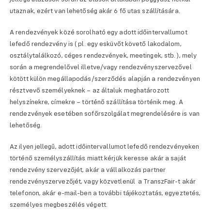
utaznak, ezért van lehetőség akár 6 fő utas szállítására.
A rendezvények közé sorolható egy adott időintervallumot
lefedő rendezvény is ( pl. egy esküvőt követő lakodalom,
osztálytalálkozó, céges rendezvények, meetingek, stb. ), mely
során a megrendelővel illetve/vagy rendezvényszervezővel
kötött külön megállapodás/szerződés alapján a rendezvényen
résztvevő személyeknek – az általuk meghatározott
helyszínekre, címekre – történő szállítása történik meg. A
rendezvények esetében sofőrszolgálat megrendelésére is van
lehetőség.
Az ilyen jellegű, adott időintervallumot lefedő rendezvényeken
történő személyszállítás miatt kérjük keresse akár a saját
rendezvény szervezőjét, akár a vállalkozás partner
rendezvényszervezőjét, vagy közvetlenül a TranszFair-t akár
telefonon, akár e-mail-ben a további tájékoztatás, egyeztetés,
személyes megbeszélés végett.