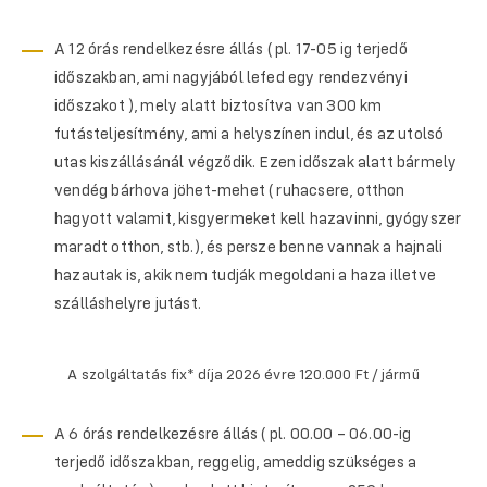
A 12 órás rendelkezésre állás ( pl. 17-05 ig terjedő
időszakban, ami nagyjából lefed egy rendezvényi
időszakot ), mely alatt biztosítva van 300 km
futásteljesítmény, ami a helyszínen indul, és az utolsó
utas kiszállásánál végződik. Ezen időszak alatt bármely
vendég bárhova jöhet-mehet ( ruhacsere, otthon
hagyott valamit, kisgyermeket kell hazavinni, gyógyszer
maradt otthon, stb.), és persze benne vannak a hajnali
hazautak is, akik nem tudják megoldani a haza illetve
szálláshelyre jutást.
A szolgáltatás fix* díja 2026 évre 120.000 Ft / jármű
A 6 órás rendelkezésre állás ( pl. 00.00 – 06.00-ig
terjedő időszakban, reggelig, ameddig szükséges a